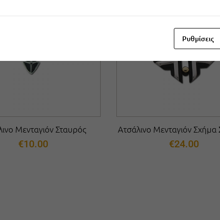
Ρυθμίσεις
λινο Μενταγιόν Σταυρός
Ατσάλινο Μενταγιόν Σχήμα
€
10.00
€
24.00