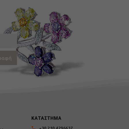
ραφή
Σ
ΚΑΤΑΣΤΗΜΑ
+30 210 4296637
