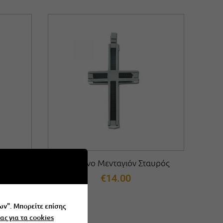
Σταυρό
Ατσάλινο Μενταγιόν Σταυρός
€
14.00
ων". Μπορείτε επίσης
ας για τα cookies