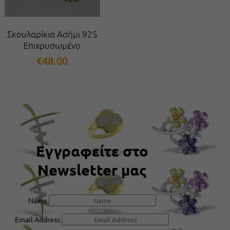
Σκουλαρίκια Ασήμι 925
Επιχρυσωμένο
€
48.00
Εγγραφείτε στο
Newsletter μας
Name
Email Address