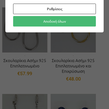
Ρυθμίσεις
Αποδοχή όλων
Σκουλαρίκια Ασήμι 925
Σκουλαρίκια Ασήμι 925
Επιπλατινωμένο
Επιπλατινωμένο και
Επιχρύσωση
€
57.99
€
48.00