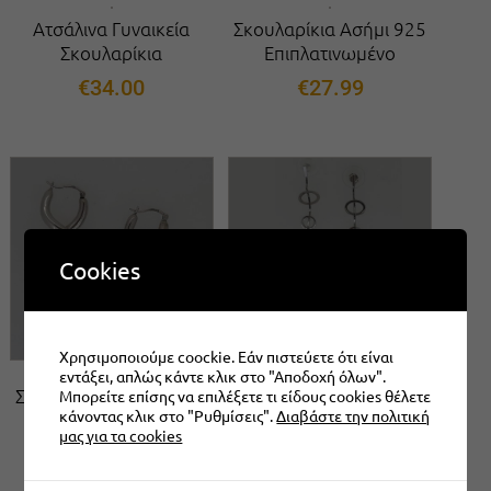
Ατσάλινα Γυναικεία
Σκουλαρίκια Ασήμι 925
Σκουλαρίκια
Επιπλατινωμένο
€
34.00
€
27.99
Cookies
Χρησιμοποιούμε coockie. Εάν πιστεύετε ότι είναι
εντάξει, απλώς κάντε κλικ στο "Αποδοχή όλων".
Σκουλαρίκια Ασήμι 925
Σκουλαρίκια Ασήμι 925
Μπορείτε επίσης να επιλέξετε τι είδους cookies θέλετε
κάνοντας κλικ στο "Ρυθμίσεις".
Διαβάστε την πολιτική
Επιπλατινωμένο
Επιπλατινωμένο
μας για τα cookies
€
27.99
€
27.99