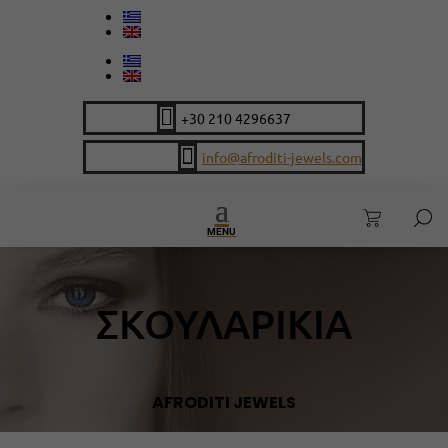

+30 210 4296637

info@afroditi-jewels.com
MENU
ΣΚΟΥΛΑΡΙΚΙΑ
AFRODITI JEWELS