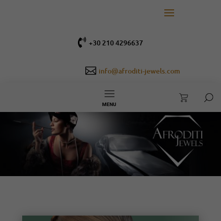

+30 210 4296637

info@afroditi-jewels.com
MENU