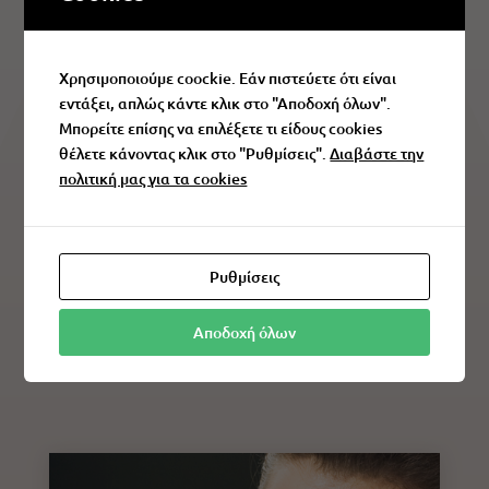
Διαθέτει πλούσια γκάμα κοσμημάτων
από ασήμι – χρυσό, ατσάλι, καθώς και
Χρησιμοποιούμε coockie. Εάν πιστεύετε ότι είναι
ρολογιών, που ικανοποιούν τις
εντάξει, απλώς κάντε κλικ στο "Αποδοχή όλων".
σύγχρονες επιταγές της μόδας και το
Μπορείτε επίσης να επιλέξετε τι είδους cookies
θέλετε κάνοντας κλικ στο "Ρυθμίσεις".
Διαβάστε την
μοντέρνο design.
πολιτική μας για τα cookies
Παράλληλα, είναι αποκλειστική
αντιπρόσωπος των κοσμημάτων και
Ρυθμίσεις
ρολογιών των εταιρειών SYMBOL
Αποδοχή όλων
COLLECTION – TEMPO – RENE ZUMBER.