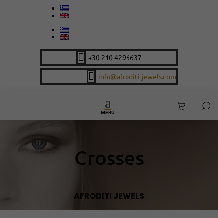

+30 210 4296637

info@afroditi-jewels.com
MENU
Crosses
AFRODITI JEWELS