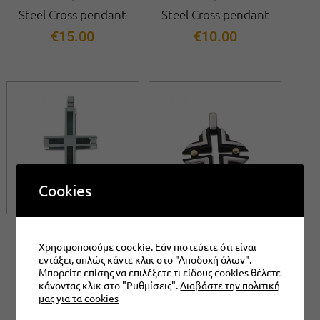
Steel Cross pendant
Steel Cross pendant
€
15.00
€
10.00
Cookies
Steel Cross pendant
Steel Pendant Cross
Χρησιμοποιούμε coockie. Εάν πιστεύετε ότι είναι
Shape
€
14.00
εντάξει, απλώς κάντε κλικ στο "Αποδοχή όλων".
Μπορείτε επίσης να επιλέξετε τι είδους cookies θέλετε
€
24.00
κάνοντας κλικ στο "Ρυθμίσεις".
Διαβάστε την πολιτική
μας για τα cookies