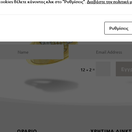
 cookies θέλετε κάνοντας κλικ στο "Ρυθμίσεις".
Διαβάστε την πολιτική μ
Ρυθμίσεις
Εγγραφείτε στο Newsletter μας
Εγγ
=
12 + 2
ΩΡΑΡΙΟ
ΧΡΗΣΙΜΑ ΛΙΝΚ