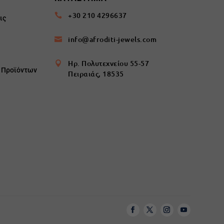
+30 210 4296637

ις
info@afroditi-jewels.com

Ηρ. Πολυτεχνείου 55-57

ς Προϊόντων
Πειραιάς, 18535